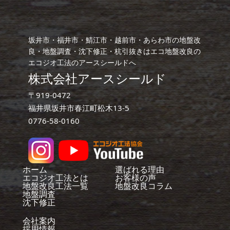
坂井市・福井市・鯖江市・越前市・あらわ市の地盤改
良・地盤調査・沈下修正・杭引抜きはエコ地盤改良の
エコジオ工法のアースシールドへ
株式会社アースシールド
〒919-0472
福井県坂井市春江町松木13-5
0776-58-0160
ホーム
選ばれる理由
エコジオ工法とは
お客様の声
地盤改良工法一覧
地盤改良コラム
地盤調査
沈下修正
会社案内
採用情報